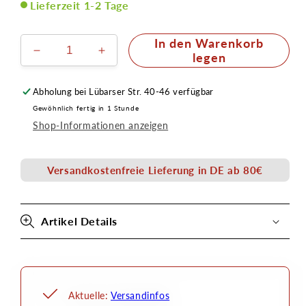
Lieferzeit 1-2 Tage
In den Warenkorb
Verringere
Erhöhe
legen
die
die
Menge
Menge
Abholung bei
Lübarser Str. 40-46
verfügbar
für
für
Gewöhnlich fertig in 1 Stunde
Airbrush
Airbrush
Shop-Informationen anzeigen
Schablone
Schablone
A5
A5
-
-
Versandkostenfreie Lieferung in DE ab 80€
Reißverschluß
Reißverschluß
Senjo
Senjo
Color
Color
Artikel Details
Aktuelle:
Versandinfos