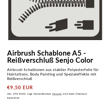
Medien
1
in
Airbrush Schablone A5 -
Modal
öffnen
Reißverschluß Senjo Color
Airbrush Schablonen aus stabiler Polyesterfolie für
Hairtattoos, Body Painting und Spezialeffekte mit
Reißverschluß
€9,50 EUR
Normaler
Preis
inkl. 19% MwSt. zzgl. Versandkosten
Versand
wird beim Checkout
berechnet