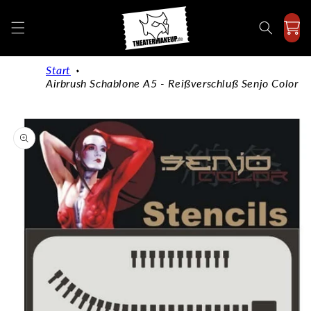
Direkt
zum
Inhalt
Start
Airbrush Schablone A5 - Reißverschluß Senjo Color
duktinformationen
ingen