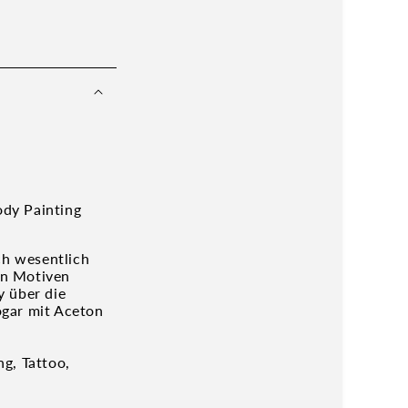
ody Painting
ch wesentlich
len Motiven
y über die
ogar mit Aceton
g, Tattoo,