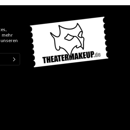
es,
n mehr
e unseren