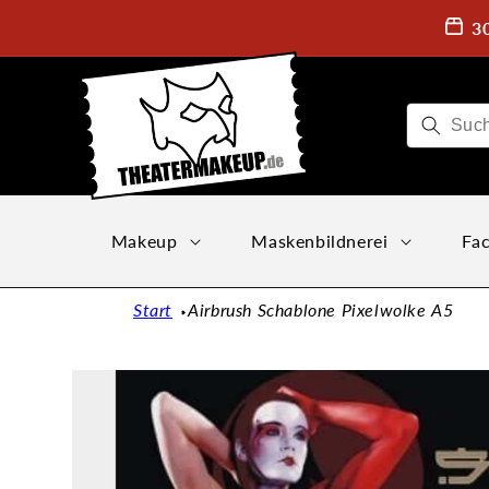
Direkt
zum
3
Inhalt
Makeup
Maskenbildnerei
Fac
Start
Airbrush Schablone Pixelwolke A5
Zu
Produktinformationen
springen