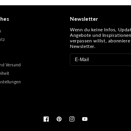
ches
Newsletter
Wenn du keine Infos, Updat
m
Angebote und Inspiratione
utz
verpassen willst, abonnier
Newsletter.
nd Versand
eiheit
nstellungen
Facebook
Pinterest
Instagram
YouTube