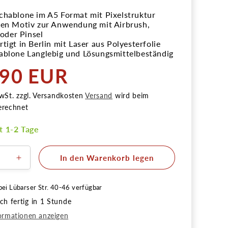
chablone im A5 Format mit Pixelstruktur
ken Motiv zur Anwendung mit Airbrush,
der Pinsel
tigt in Berlin mit Laser aus Polyesterfolie
ablone Langlebig und Lösungsmittelbeständig
,90 EUR
r
wSt. zzgl. Versandkosten
Versand
wird beim
erechnet
it 1-2 Tage
In den Warenkorb legen
ere
Erhöhe
die
Menge
bei
Lübarser Str. 40-46
verfügbar
für
h fertig in 1 Stunde
h
Airbrush
one
Schablone
ormationen anzeigen
lke
Pixelwolke