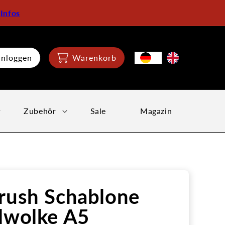
:
Infos
inloggen
Warenkorb
Zubehör
Sale
Magazin
rush Schablone
lwolke A5