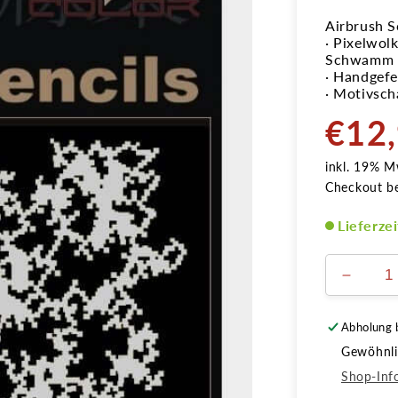
Airbrush S
· Pixelwol
Schwamm o
· Handgefer
· Motivsch
€12
Normale
Preis
inkl. 19% M
Checkout b
Lieferze
Verring
die
Menge
Abholung 
für
Gewöhnlic
Airbrus
Schabl
Shop-Inf
Pixelwo