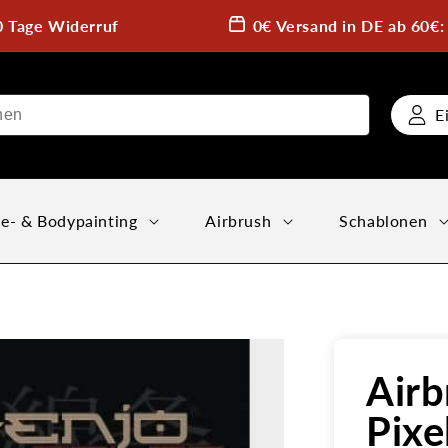
0 Tage Widerruf
0€ Versand in DE ab 60€
E
e- & Bodypainting
Airbrush
Schablonen
Airb
Pixe