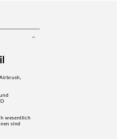
il
Airbrush,
 und
CD
ch wesentlich
onen sind