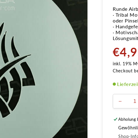
Runde Airb
· Tribal M
oder Pinse
· Handgefer
· Motivsch
Lösungsmit
€4,
Normale
Preis
inkl. 19% M
Checkout b
Lieferze
Verring
die
Menge
Abholung 
für
Gewöhnlic
Schabl
Tribal
Shop-Inf