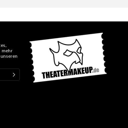
es,
n mehr
e unseren