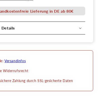
Senjo
Color
andkostenfreie Lieferung in DE ab 80€
Art
Stencil
l Details
le:
Versandinfos
e Widerrufsrecht
ichere Zahlung durch SSL-gesicherte Daten