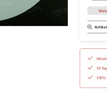
Senjo
Color
Vers
Art
Stencil
Artike
Aktuel
30 Tag
100% s