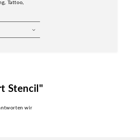
g, Tattoo,
t Stencil"
eantworten wir