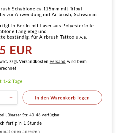
rush Schablone ca.115mm mit Tribal
otiv zur Anwendung mit Airbrush, Schwamm
l
tigt in Berlin mit Laser aus Polyesterfolie
ablone Langlebig und
telbeständig, für Airbrush Tattoo u.v.a.
95 EUR
r
wSt. zzgl. Versandkosten
Versand
wird beim
erechnet
it 1-2 Tage
In den Warenkorb legen
ere
Erhöhe
die
Menge
bei
Lübarser Str. 40-46
verfügbar
für
h fertig in 1 Stunde
one
Schablone
Tribal
ormationen anzeigen