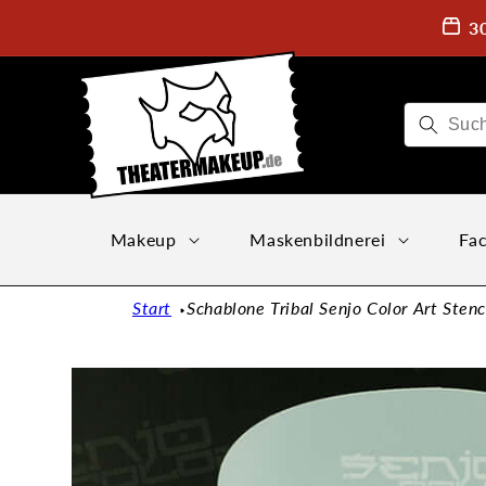
Direkt
zum
3
Inhalt
Makeup
Maskenbildnerei
Fac
Start
Schablone Tribal Senjo Color Art Stenc
Zu
Produktinformationen
springen