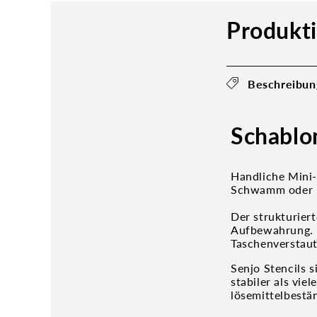
Produkt
Beschreibun
Schablon
Handliche Mini-
Schwamm oder P
Der strukturier
Aufbewahrung. 
Taschenverstau
Senjo Stencils 
stabiler als vi
lösemittelbestä