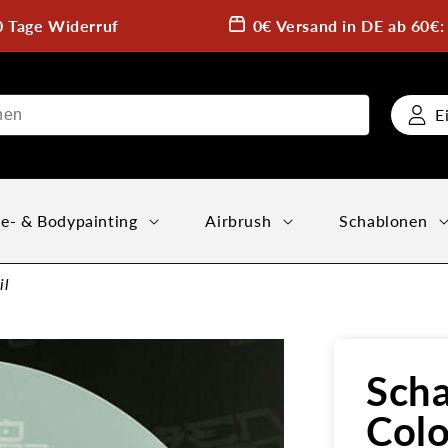
0 Tage Widerruf
0€ Versand in DE ab 60€
E
e- & Bodypainting
Airbrush
Schablonen
il
Scha
Colo