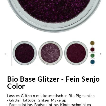
Medien
1
in
Modal
öffnen
Bio Base Glitzer - Fein Senjo
Color
Lass es Glitzern mit kosmetischen Bio Pigmenten
· Glitter Tattoos, Glitzer Make up
· Facepainting, Bodypainting, Kinderschminken