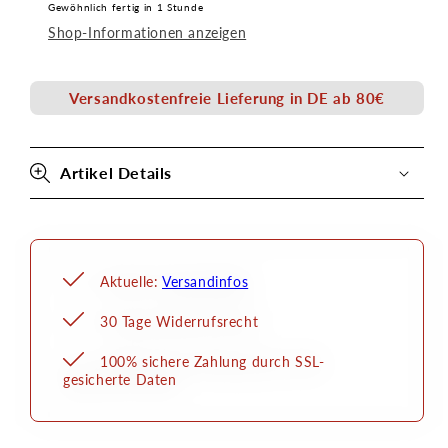
Gewöhnlich fertig in 1 Stunde
Bio
Bio
Shop-Informationen anzeigen
Base
Base
Glitzer
Glitzer
-
-
Versandkostenfreie Lieferung in DE ab 80€
Fein
Fein
Senjo
Senjo
Color
Color
Artikel Details
Aktuelle:
Versandinfos
30 Tage Widerrufsrecht
100% sichere Zahlung durch SSL-
gesicherte Daten