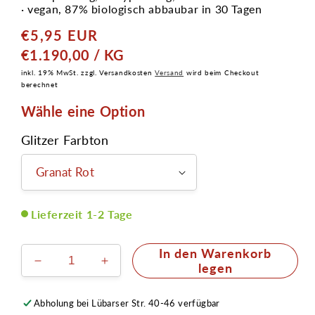
· vegan, 87% biologisch abbaubar in 30 Tagen
€5,95 EUR
Normaler
Preis
GRUNDPREIS
PRO
€1.190,00
/
KG
inkl. 19% MwSt. zzgl. Versandkosten
Versand
wird beim Checkout
berechnet
Wähle eine Option
Glitzer Farbton
Lieferzeit 1-2 Tage
In den Warenkorb
Verringere
Erhöhe
legen
die
die
Menge
Menge
Abholung bei
Lübarser Str. 40-46
verfügbar
für
für