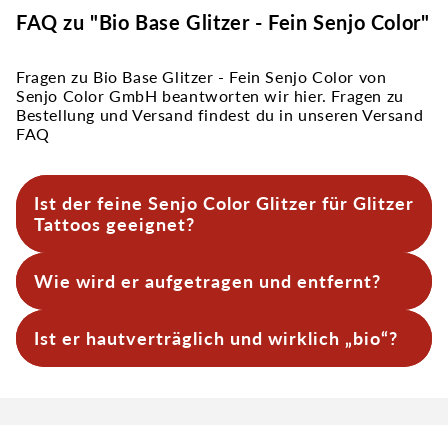
FAQ zu "Bio Base Glitzer - Fein Senjo Color"
Fragen zu Bio Base Glitzer - Fein Senjo Color von
Senjo Color GmbH beantworten wir hier. Fragen zu
Bestellung und Versand findest du in unseren Versand
FAQ
Ist der feine Senjo Color Glitzer für Glitzer
Tattoos geeignet?
Für die Glitzertattoos kannst du diesen Glitter
Wie wird er aufgetragen und entfernt?
super verwenden. Er funkelt sehr schön und ist
auch noch biologisch unbedenklich.
Für leichten Halt reicht Wasser, für saubere,
Ist er hautverträglich und wirklich „bio“?
haltbare Motive empfiehlt sich kosmetischer
Hautkleber. Den bekommst du sogar mit
passendem Entferner im Set.
Ja, der Glitzer ist kosmetisch zugelassen,
dermatologisch getestet, vegan und zu ca. 90 %
aus Eukalyptus-Zellulose statt Polyester
hergestellt. Schon nach 30 Tagen ist er zu 87 %