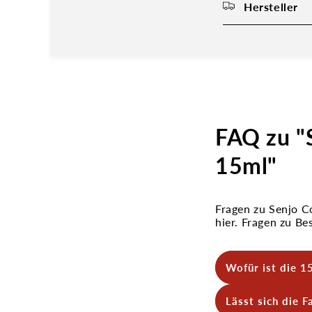
Hersteller
FAQ zu "
15ml"
Fragen zu Senjo C
hier. Fragen zu B
Wofür ist die 1
Die 15ml Größe i
Lässt sich die 
Farbsortimenten.