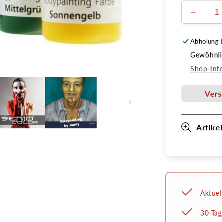
Verring
die
Menge
Abholung 
für
Gewöhnlic
Senjo
Color
Shop-Inf
Basic
Bodypa
Vers
Farbe
15ml
Artike
Aktuel
30 Tag