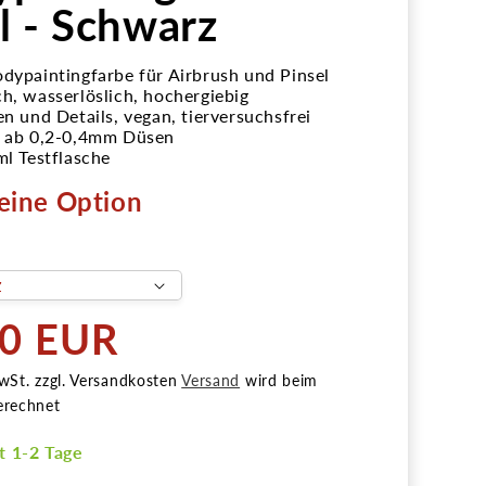
 - Schwarz
odypaintingfarbe für Airbrush und Pinsel
ch, wasserlöslich, hochergiebig
en und Details, vegan, tierversuchsfrei
s ab 0,2-0,4mm Düsen
ml Testflasche
eine Option
90 EUR
r
wSt. zzgl. Versandkosten
Versand
wird beim
erechnet
it 1-2 Tage