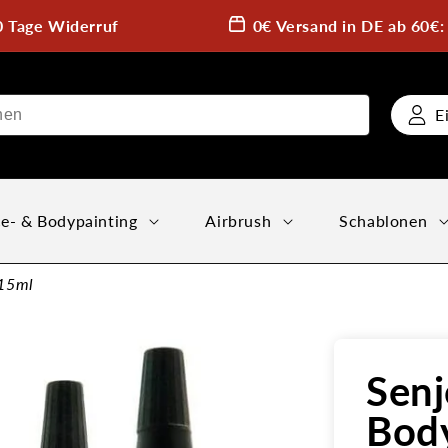
0 Tage Widerruf
0€ Versand in DE ab 60€
E
e- & Bodypainting
Airbrush
Schablonen
 15ml
Senj
Body