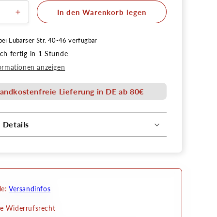
In den Warenkorb legen
ere
Erhöhe
die
Menge
bei
Lübarser Str. 40-46
verfügbar
für
h fertig in 1 Stunde
Senjo
Color
ormationen anzeigen
Basic
inting
Bodypainting
andkostenfreie Lieferung in DE ab 80€
Farbe
15ml
l Details
le:
Versandinfos
e Widerrufsrecht