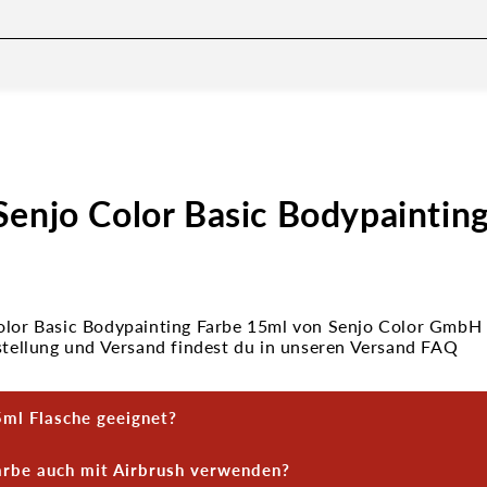
Senjo Color Basic Bodypaintin
olor Basic Bodypainting Farbe 15ml von Senjo Color GmbH
estellung und Versand findest du in unseren Versand FAQ
5ml Flasche geeignet?
st ideal für kleine Motive, Tests oder als Ergänzung zu be
Farbe auch mit Airbrush verwenden?
 Perfekt für Facepainting, feine Details oder den Einstieg 