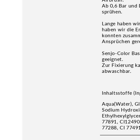
Ab 0,6 Bar und D
sprühen.
Lange haben wir
haben wir die E
konnten zusamm
Ansprüchen ger
Senjo-Color Bas
geeignet.
Zur Fixierung k
abwaschbar.
Inhaltsstoffe (In
Aqua(Water), Gl
Sodium Hydroxi
Ethylhexylglycer
77891, CI12490,
77288, CI 77491