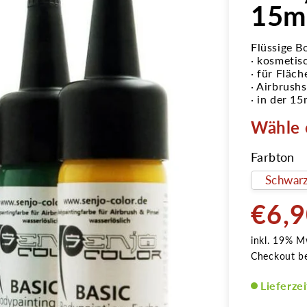
15ml
Flüssige B
· kosmetis
· für Fläch
· Airbrush
· in der 15
Wähle 
Farbton
€6,
Normale
Preis
inkl. 19% M
Checkout b
Lieferze