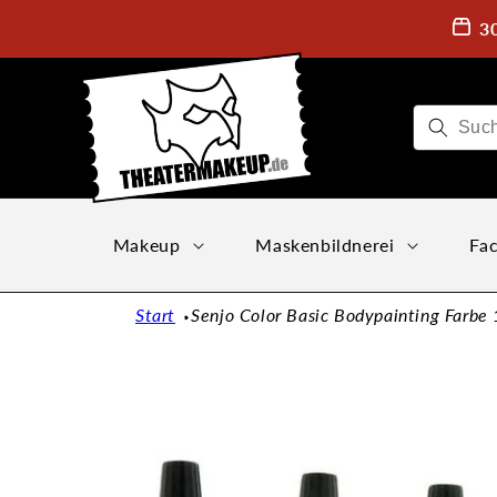
Direkt
zum
3
Inhalt
Makeup
Maskenbildnerei
Fac
Start
Senjo Color Basic Bodypainting Farbe
Zu
Produktinformationen
springen