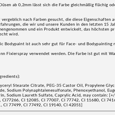
üsen ab 0,2mm lässt sich die Farbe gleichmäßig flächig ode
 vergeblich nach Farben gesucht, die diese Eigenschaften 
rfahrungen, die wir und unsere Kunden in den letzten 15 J
engenommen und ein Produkt entwickelt, das höchsten pro
echt wird.
ic Bodypaint ist auch sehr gut für Face- und Bodypainting 
ann Fixierspray verwendet werden. Die Farbe ist gut mit Wa
gredients):
yceryl Stearate Citrate, PEG-35 Castor Oil, Propylene Glyc
de, Sodium Polynaphtalenesulfonate, Phenoxyethanol, Eug
in, Sodium Laureth Sulfate, Caprylic Acid, may contain: [+/
 CI77266, CI 12085, CI 77007, CI 77742, CI 11680, CI 741
, CI 77499, CI 77492, CI 19140, CI 42051]