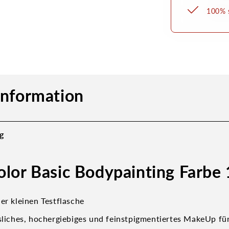
100% s
information
g
olor Basic Bodypainting Farbe
er kleinen Testflasche
ösliches, hochergiebiges und feinstpigmentiertes MakeUp fü