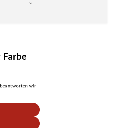
g Farbe
 beantworten wir
stehenden
in neue