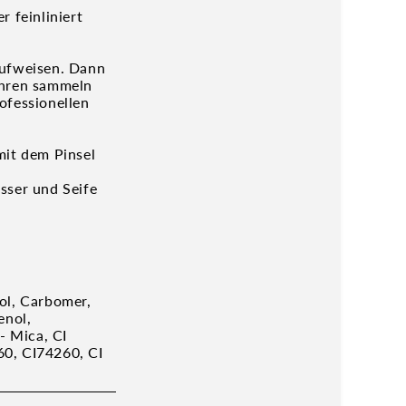
r feinliniert
aufweisen. Dann
ahren sammeln
fessionellen
mit dem Pinsel
sser und Seife
ol, Carbomer,
enol,
- Mica, CI
60, CI74260, CI