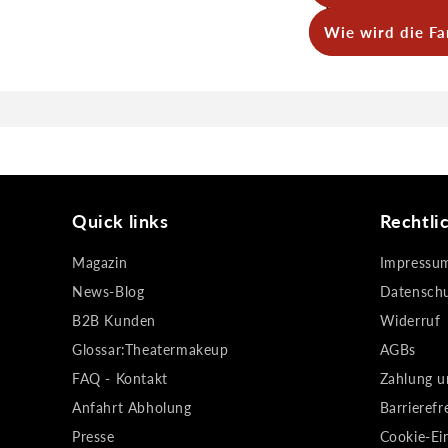
Farbtöne.
Ja – dank ihrer
Wie wird die Fa
Druck von etwa 
Ganz einfach mi
getestet und hau
Quick links
Rechtli
Magazin
Impressu
News-Blog
Datensch
B2B Kunden
Widerruf
Glossar:Theatermakeup
AGBs
FAQ - Kontakt
Zahlung u
Anfahrt Abholung
Barrierefr
Presse
Cookie-Ei