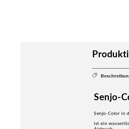
Produkt
Beschreibun
Senjo-C
Senjo-Color in d
ist ein wasserl
Airbrush.