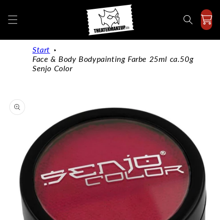
Direkt
zum
Inhalt
Start
Face & Body Bodypainting Farbe 25ml ca.50g
Senjo Color
duktinformationen
ingen