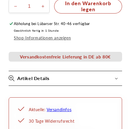
In den Warenkorb
Verringere
Erhöhe
legen
die
die
Menge
Menge
Abholung bei
Lübarser Str. 40-46
verfügbar
für
für
Gewöhnlich fertig in 1 Stunde
Face
Face
Shop-Informationen anzeigen
&amp;
&amp;
Body
Body
Bodypainting
Bodypainting
Versandkostenfreie Lieferung in DE ab 80€
Farbe
Farbe
25ml
25ml
ca.50g
ca.50g
Senjo
Senjo
Artikel Details
Color
Color
Aktuelle:
Versandinfos
30 Tage Widerrufsrecht