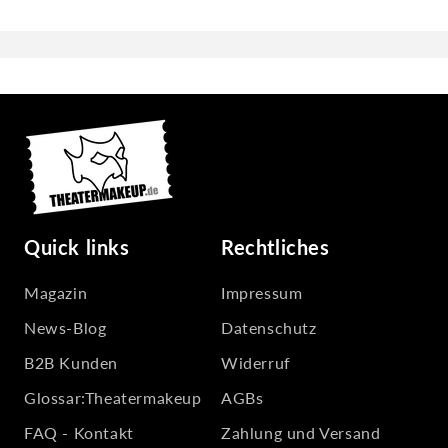
deckend vermalt werden. Großflächige
Die Farbe einfach mit etwas Wasser aktivieren
Grundierung oder feine Details: beides kein
und dann mit Pinsel oder Schwamm auf Gesicht
Problem.
oder Körper auftragen. Für große Flächen
funktioniert ein leicht angefeuchteter Schwamm
am besten. Dann deckt sie schön gleichmäßig.
Quick links
Rechtliches
Magazin
Impressum
News-Blog
Datenschutz
B2B Kunden
Widerruf
Glossar:Theatermakeup
AGBs
FAQ - Kontakt
Zahlung und Versand