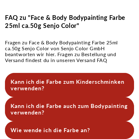
FAQ zu "Face & Body Bodypainting Farbe
25ml ca.50g Senjo Color"
Fragen zu Face & Body Bodypainting Farbe 25ml
ca.50g Senjo Color von Senjo Color GmbH
beantworten wir hier. Fragen zu Bestellung und
Versand findest du in unseren Versand FAQ
Kann ich die Farbe zum Kinderschminken
verwenden?
Ja, es ist eine kosmetische Face- und Body-Farbe,
Kann ich die Farbe auch zum Bodypainting
die viel fürs Kinderschminken verwendet wird,
weil sie leicht mit Wasser, Pinsel oder Schwamm
verwenden?
aufgetragen werden kann, schnell trocknet, satte
Farben bietet und leicht mit Wasser und Seife
Ja, es ist eine kosmetische Farbe speziell fürs
wieder abgeht.
Wie wende ich die Farbe an?
Face- und Bodypainting entwickelt. Mit etwas
Wasser, Schwamm oder Pinsel können die Farben