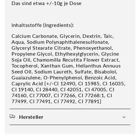
Das sind etwa +/-10g je Dose
Inhaltsstoffe (Ingredients):
Calcium Carbonate, Glycerin, Dextrin, Talc,
Aqua, Sodium Polynaphthalenesulfonate,
Glyceryl Stearate Citrate, Phenoxyethanol,
Propylene Glycol, Ethylhexylglycerin, Glycine
Soja Oil, Chamomilla Recutita Flower Extract,
Tocopherol, Xanthan Gum, Helianthus Annuus
Seed Oil, Sodium Laureth, Sulfate, Bisabolol,
Guaiazulene, O-Phenylphenol, Benzoic Acid,
Caprylic Acid [+/-CI 12490, CI 15985, CI 16035,
CI 19140, CI 28440, CI 42051, CI 47005, CI
74160, CI 77007, CI 77266, CI 77268:1, CI
77499, CI 77491, CI 77492, CI 77891]
Hersteller