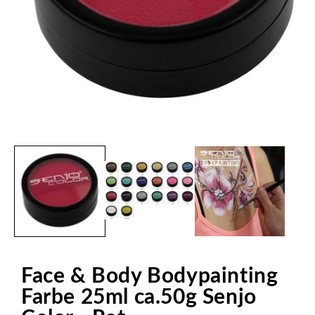
Medien
1
in
Modal
öffnen
Face & Body Bodypainting
Farbe 25ml ca.50g Senjo