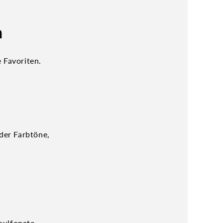
n
 Favoriten.
 der Farbtöne,
sulfonate,