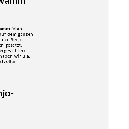
chwamm
wamm.
Vom
auf dem ganzen
 der Senjo-
en gesetzt.
ergesichtern
 haben wir u.a.
rtvollen
njo-