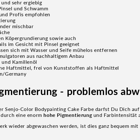
 und sehr ergiebig
 Pinsel und Schwamm
 und Profis empfohlen
tierung
ander mischbar
äche
en Köpergrundierung sowie auch
ails im Gesicht mit Pinsel geeignet
ssen sich mit Wasser und Seife mühelos entfernen
Emulgatoren aus nachhaltigem Anbau
 und Kamillenöl
che Haftmittel, frei von Kunststoffen als Haftmittel
in/Germany
gmentierung - problemlos abw
er
Senjo-Color
Bodypainting Cake Farbe darfst Du Dich auf
h durch eine enorm
hohe Pigmentierung
und Farbintensität 
werk wieder abgewaschen werden, ist dies ganz bequem mit