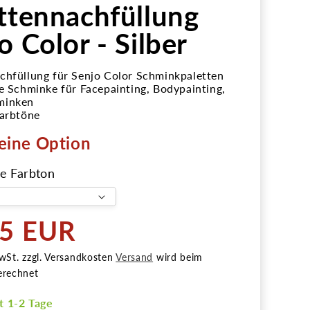
ttennachfüllung
o Color - Silber
chfüllung für Senjo Color Schminkpaletten
he Schminke für Facepainting, Bodypainting,
minken
Farbtöne
eine Option
e Farbton
95 EUR
r
wSt. zzgl. Versandkosten
Versand
wird beim
erechnet
it 1-2 Tage