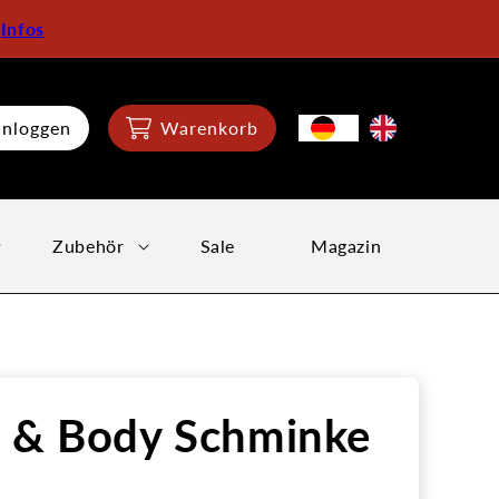
:
Infos
inloggen
Warenkorb
Zubehör
Sale
Magazin
e & Body Schminke