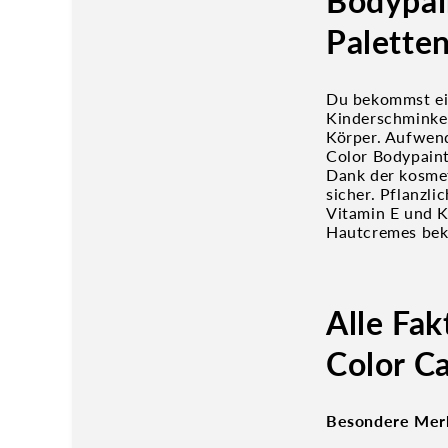
Bodypai
Palette
Du bekommst ei
Kinderschminke
Körper. Aufwend
Color Bodypaint
Dank der kosmet
sicher. Pflanzli
Vitamin E und Ka
Hautcremes bek
Alle Fak
Color C
Besondere Mer