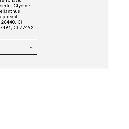
cerin, Glycine
elianthus
ylphenol,
I 28440, CI
77491, CI 77492,