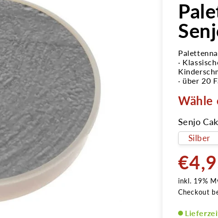
Pale
Senj
Palettenna
· Klassisc
Kindersch
· über 20 
Wähle 
Senjo Cak
€4,
Normale
Preis
inkl. 19% M
Checkout b
Lieferze