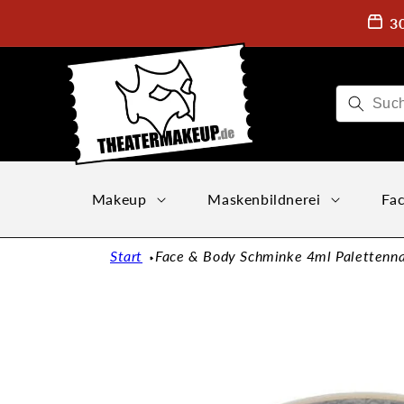
Direkt
zum
3
Inhalt
Makeup
Maskenbildnerei
Fac
Start
Face & Body Schminke 4ml Palettenna
Zu
Produktinformationen
springen