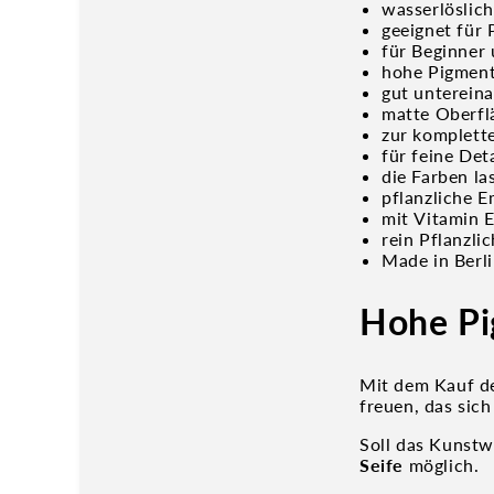
wasserlöslich
geeignet für
für Beginner
hohe Pigmen
gut unterein
matte Oberfl
zur komplett
für feine Det
die Farben la
pflanzliche 
mit
Vitamin E
rein Pflanzli
Made in Berl
Hohe Pi
Mit dem Kauf d
freuen, das sic
Soll das Kunst
Seife
möglich.