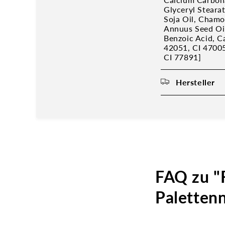
Glyceryl Steara
Soja Oil, Chamo
Annuus Seed Oil
Benzoic Acid, C
42051, CI 47005
CI 77891]
Hersteller
FAQ zu "
Palettenn