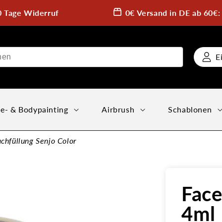
0 Tage Widerruf
0€ Versand in DE ab 60€
E
e- & Bodypainting
Airbrush
Schablonen
chfüllung Senjo Color
Fac
4ml