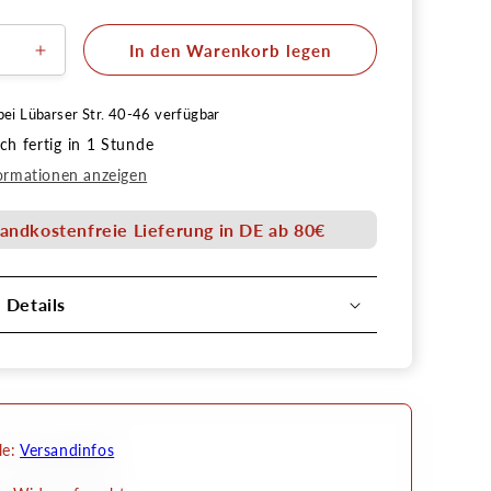
In den Warenkorb legen
ere
Erhöhe
die
Menge
bei
Lübarser Str. 40-46
verfügbar
für
h fertig in 1 Stunde
Face
&amp;
ormationen anzeigen
Body
ke
Schminke
andkostenfreie Lieferung in DE ab 80€
4ml
nnachfüllung
Palettennachfüllung
Senjo
l Details
Color
le:
Versandinfos